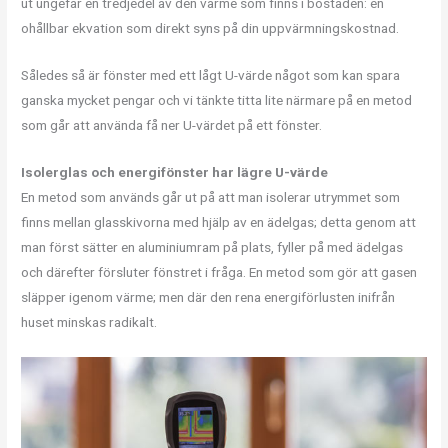
ut ungefär en tredjedel av den värme som finns i bostaden: en
ohållbar ekvation som direkt syns på din uppvärmningskostnad.
Således så är fönster med ett lågt U-värde något som kan spara
ganska mycket pengar och vi tänkte titta lite närmare på en metod
som går att använda få ner U-värdet på ett fönster.
Isolerglas och energifönster har lägre U-värde
En metod som används går ut på att man isolerar utrymmet som
finns mellan glasskivorna med hjälp av en ädelgas; detta genom att
man först sätter en aluminiumram på plats, fyller på med ädelgas
och därefter försluter fönstret i fråga. En metod som gör att gasen
släpper igenom värme; men där den rena energiförlusten inifrån
huset minskas radikalt.