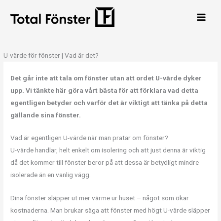
Hoppa
Main
till
Men
innehåll
U-värde för fönster | Vad är det?
Det går inte att tala om fönster utan att ordet U-värde dyker
upp. Vi tänkte här göra vårt bästa för att förklara vad detta
egentligen betyder och varför det är viktigt att tänka på detta
gällande sina fönster.
Vad är egentligen U-värde när man pratar om fönster?
U-värde handlar, helt enkelt om isolering och att just denna är viktig
då det kommer till fönster beror på att dessa är betydligt mindre
isolerade än en vanlig vägg.
Dina fönster släpper ut mer värme ur huset – något som ökar
kostnaderna. Man brukar säga att fönster med högt U-värde släpper