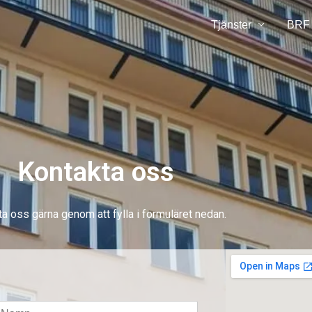
Tjänster
BRF
Kontakta oss
a oss gärna genom att fylla i formuläret nedan.