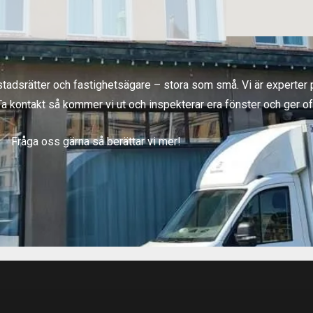
tadsrätter och fastighetsägare – stora som små. Vi är experter p
Ta kontakt så kommer vi ut och inspekterar era fönster och ger of
Fråga oss gärna så berättar vi mer!