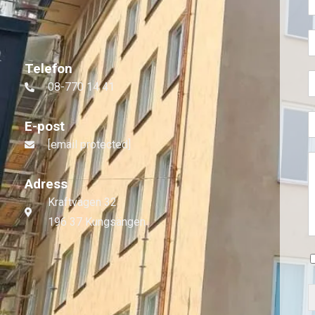
Telefon
08-770 14 41
E-post
[email protected]
Adress
Kraftvägen 32
196 37 Kungsängen