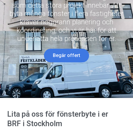
som detta stora projekt innebär. Att
byta många fönster i flera fastigheter
kräver noggrann planering och
koordinering, och vi är här för att
underlätta hela processen för er.
Begär offert
Lita på oss för fönsterbyte i er
BRF i Stockholm