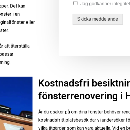
Jag godkänner integritet
pper. Det kan
nster i en
Skicka meddelande
ginalfönster eller
ster.
 att återställa
npassar
mning.
Kostnadsfri besiktni
fönsterrenovering i 
Är du osäker på om dina fönster behöver reno
kostnadsfritt platsbesök där vi undersöker f
vilka åtgärder som kan vara aktuella. Vid en be