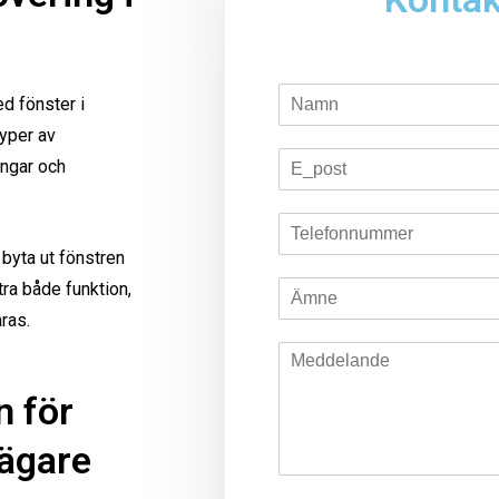
d fönster i
typer av
ingar och
 byta ut fönstren
tra både funktion,
ras.
n för
aägare