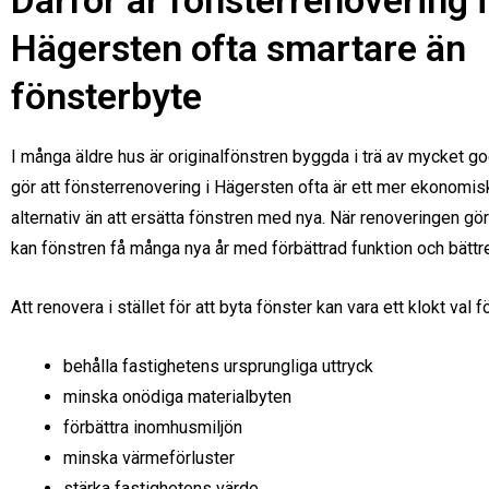
Därför är fönsterrenovering i
Hägersten ofta smartare än
fönsterbyte
I många äldre hus är originalfönstren byggda i trä av mycket god
gör att fönsterrenovering i Hägersten ofta är ett mer ekonomisk
alternativ än att ersätta fönstren med nya. När renoveringen gör
kan fönstren få många nya år med förbättrad funktion och bättr
Att renovera i stället för att byta fönster kan vara ett klokt val fö
behålla fastighetens ursprungliga uttryck
minska onödiga materialbyten
förbättra inomhusmiljön
minska värmeförluster
stärka fastighetens värde