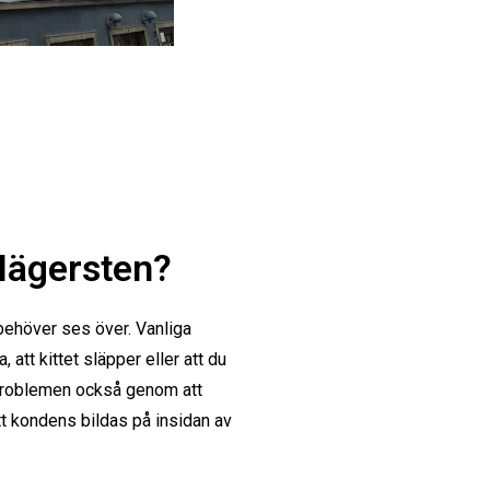
Hägersten?
 behöver ses över. Vanliga
, att kittet släpper eller att du
s problemen också genom att
att kondens bildas på insidan av