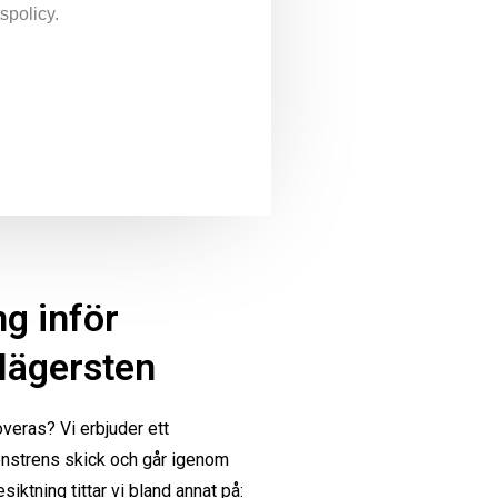
spolicy.
ng inför
Hägersten
veras? Vi erbjuder ett
önstrens skick och går igenom
siktning tittar vi bland annat på: