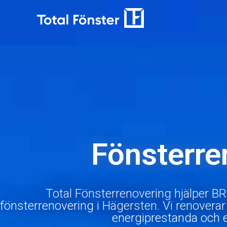
Hoppa
till
innehåll
Fönsterre
Total Fönsterrenovering hjälper BR
fönsterrenovering i Hägersten. Vi renoverar 
energiprestanda och e