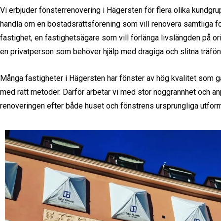
Vi erbjuder fönsterrenovering i Hägersten för flera olika kundgru
handla om en bostadsrättsförening som vill renovera samtliga fö
fastighet, en fastighetsägare som vill förlänga livslängden på ori
en privatperson som behöver hjälp med dragiga och slitna träfön
Många fastigheter i Hägersten har fönster av hög kvalitet som går
med rätt metoder. Därför arbetar vi med stor noggrannhet och a
renoveringen efter både huset och fönstrens ursprungliga utfor