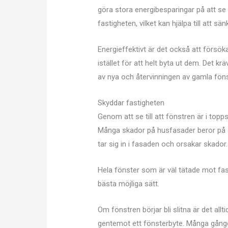
göra stora energibesparingar på att se t
fastigheten, vilket kan hjälpa till att
Energieffektivt är det också att försö
istället för att helt byta ut dem. Det kr
av nya och återvinningen av gamla föns
Skyddar fastigheten
Genom att se till att fönstren är i top
Många skador på husfasader beror på att f
tar sig in i fasaden och orsakar skador.
Hela fönster som är väl tätade mot fas
bästa möjliga sätt.
Om fönstren börjar bli slitna är det all
gentemot ett fönsterbyte. Många gånger l