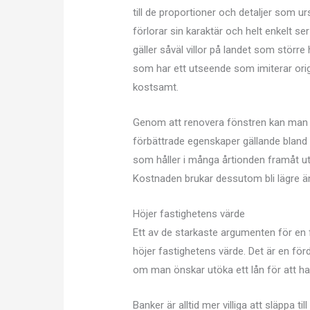
till de proportioner och detaljer som u
förlorar sin karaktär och helt enkelt ser
gäller såväl villor på landet som större
som har ett utseende som imiterar origi
kostsamt.
Genom att renovera fönstren kan man b
förbättrade egenskaper gällande bland a
som håller i många årtionden framåt u
Kostnaden brukar dessutom bli lägre än
Höjer fastighetens värde
Ett av de starkaste argumenten för en 
höjer fastighetens värde. Det är en fö
om man önskar utöka ett lån för att ha 
Banker är alltid mer villiga att släppa ti