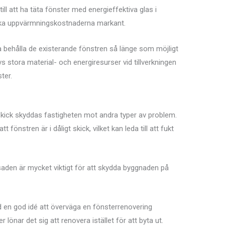
ill att ha täta fönster med energieffektiva glas i
 sänka uppvärmningskostnaderna markant.
ka behålla de existerande fönstren så länge som möjligt
ävs stora material- och energiresurser vid tillverkningen
ter.
pskick skyddas fastigheten mot andra typer av problem.
önstren är i dåligt skick, vilket kan leda till att fukt
aden är mycket viktigt för att skydda byggnaden på
tid en god idé att överväga en fönsterrenovering
önar det sig att renovera istället för att byta ut.