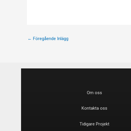
←
Föregående Inlägg
Om oss
Kontakta oss
Tidigare Projekt