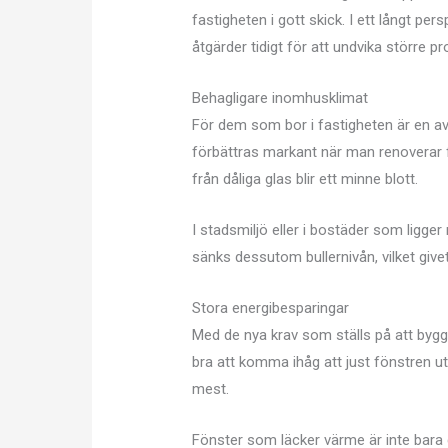
fastigheten i gott skick. I ett långt per
åtgärder tidigt för att undvika större pro
Behagligare inomhusklimat
För dem som bor i fastigheten är en av
förbättras markant när man renoverar f
från dåliga glas blir ett minne blott.
I stadsmiljö eller i bostäder som ligger
sänks dessutom bullernivån, vilket givet
Stora energibesparingar
Med de nya krav som ställs på att bygg
bra att komma ihåg att just fönstren u
mest.
Fönster som läcker värme är inte bara d