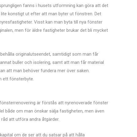
rsprungligen fanns i husets utformning kan göra att det
 lite konstigt ut efter att man byter ut fönstren. Det
 hyresfastigheter. Visst kan man byta till nya fönster
nalen, men för äldre fastigheter brukar det bli mycket
ehålla originalutseendet, samtidigt som man får
nnat buller och isolering, samt att man får material
tan att man behöver fundera mer över saken.
 ett fönsterbyte.
fönsterrenovering är förstås att nyrenoverade fönster
rdel både om man önskar sälja fastigheten, men även
råd att utföra andra åtgärder.
ll kapital om de ser att du satsar på att hålla